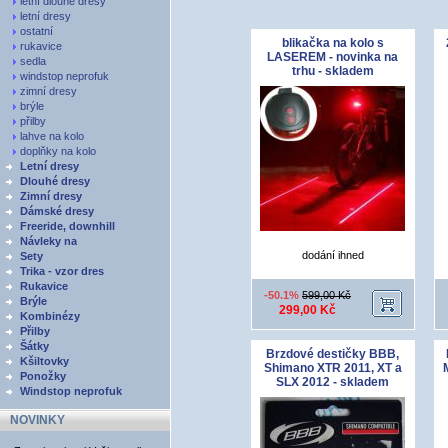
letní dlouhé dresy
letní dresy
ostatní
blikačka na kolo s
rukavice
LASEREM - novinka na
sedla
trhu - skladem
windstop neprofuk
zimní dresy
brýle
přilby
lahve na kolo
doplňky na kolo
Letní dresy
Dlouhé dresy
Zimní dresy
Dámské dresy
Freeride, downhill
Návleky na
dodání ihned
Sety
Trika - vzor dres
Rukavice
-50.1%
599,00 Kč
Brýle
299,00 Kč
Kombinézy
Přilby
Šátky
Brzdové destičky BBB,
Kšiltovky
Shimano XTR 2011, XT a
Ponožky
SLX 2012 - skladem
Windstop neprofuk
NOVINKY