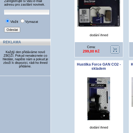
Zaregistrujte si Vaši e-mail
adresu pro zasílání novinek.
Vložit
Vymazat
dodání ihned
REKLAMA
Cena:
299,00 Kč
Každý den přidáváme nové
ZBOŽÍ. Pokud nenaleznete co
hledáte, napište nám a pokud je
zboží k dispozici, rádi ho ihned
Hustilka Force GAN CO2 -
K
přidáme.
skladem
dodání ihned