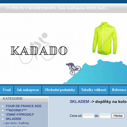
!!! VÍTEJTE V NAŠEM ESHOPU. Stále doplňujeme NOVÉ zboží.....
Úvod
Jak nakupovat
Obchodní podmínky
Tabulky velikostí
Reference
KATEGORIE
SKLADEM
->
doplňky na kolo
TOUR DE FRANCE 2025
***NOVINKY***
*ZIMNÍ VÝPRODEJ*
Cena od:
do:
SKLADEM
jen dres / kalhoty