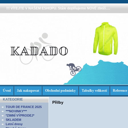
!!! VÍTEJTE V NAŠEM ESHOPU. Stále doplňujeme NOVÉ zboží.....
Úvod
Jak nakupovat
Obchodní podmínky
Tabulky velikostí
Reference
KATEGORIE
Přilby
TOUR DE FRANCE 2025
***NOVINKY***
*ZIMNÍ VÝPRODEJ*
SKLADEM
Letní dresy