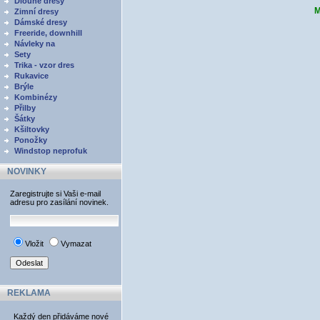
Dlouhé dresy
M
Zimní dresy
Dámské dresy
Freeride, downhill
Návleky na
Sety
Trika - vzor dres
Rukavice
Brýle
Kombinézy
Přilby
Šátky
Kšiltovky
Ponožky
Windstop neprofuk
NOVINKY
Zaregistrujte si Vaši e-mail
adresu pro zasílání novinek.
Vložit
Vymazat
REKLAMA
Každý den přidáváme nové