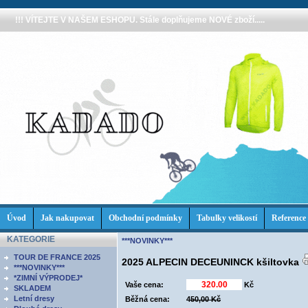
!!! VÍTEJTE V NAŠEM ESHOPU. Stále doplňujeme NOVÉ zboží.....
Úvod
Jak nakupovat
Obchodní podmínky
Tabulky velikostí
Reference
KATEGORIE
***NOVINKY***
TOUR DE FRANCE 2025
2025 ALPECIN DECEUNINCK kšiltovka
***NOVINKY***
*ZIMNÍ VÝPRODEJ*
Vaše cena:
Kč
SKLADEM
Letní dresy
Běžná cena:
450,00 Kč