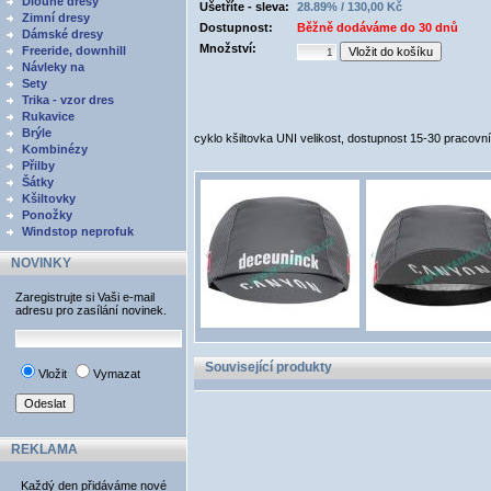
Dlouhé dresy
Ušetříte - sleva:
28.89% / 130,00 Kč
Zimní dresy
Dostupnost:
Běžně dodáváme do 30 dnů
Dámské dresy
Množství:
Freeride, downhill
Návleky na
Sety
Trika - vzor dres
Rukavice
Brýle
cyklo kšiltovka UNI velikost, dostupnost 15-30 pracovn
Kombinézy
Přilby
Šátky
Kšiltovky
Ponožky
Windstop neprofuk
NOVINKY
Zaregistrujte si Vaši e-mail
adresu pro zasílání novinek.
Související produkty
Vložit
Vymazat
REKLAMA
Každý den přidáváme nové