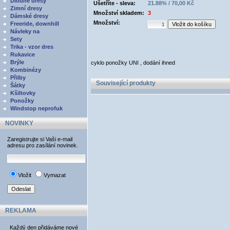
Dlouhé dresy
Ušetříte - sleva:
21.88% / 70,00 Kč
Zimní dresy
Množství skladem:
3
Dámské dresy
Množství:
Freeride, downhill
Návleky na
Sety
Trika - vzor dres
Rukavice
Brýle
cyklo ponožky UNI , dodání ihned
Kombinézy
Přilby
Související produkty
Šátky
Kšiltovky
Ponožky
Windstop neprofuk
NOVINKY
Zaregistrujte si Vaši e-mail
adresu pro zasílání novinek.
Vložit
Vymazat
REKLAMA
Každý den přidáváme nové