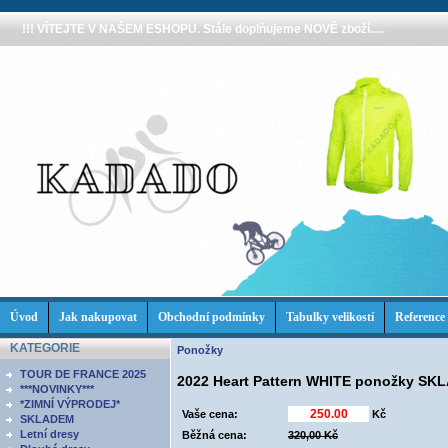
!!! VÍTEJTE V NAŠEM ESHOPU. Stále doplňujeme NOVÉ zboží.....
Úvod
Jak nakupovat
Obchodní podmínky
Tabulky velikostí
Reference
KATEGORIE
Ponožky
TOUR DE FRANCE 2025
2022 Heart Pattern WHITE ponožky S
***NOVINKY***
*ZIMNÍ VÝPRODEJ*
Vaše cena:
Kč
SKLADEM
Letní dresy
Běžná cena:
320,00 Kč