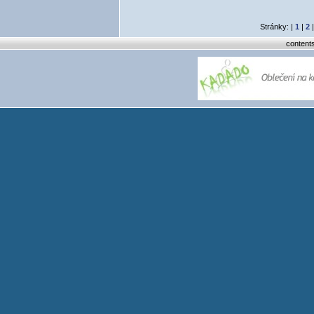
Stránky: |
1
|
2
content