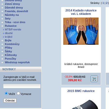
Dlouhé dresy
Stránky: |
1
|
2
Zimní dresy
Dámské dresy
2014 Kadado rukavice
Freeride, downhill
vel. L skladem
Návleky na
Sety
Trika - vzor dres
Rukavice
MTB/Freeride
dlouhé
krátké
Brýle
Kombinézy
Přilby
Šátky
Kšiltovky
Ponožky
Windstop neprofuk
krátké rukavice, dostupnost
ihned
NOVINKY
-33.5%
600,00 Kč
Zaregistrujte si Vaši e-mail
adresu pro zasílání novinek.
399,00 Kč
2015 BMC rukavice
Vložit
Vymazat