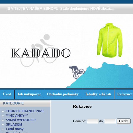
!!! VÍTEJTE V NAŠEM ESHOPU. Stále doplňujeme NOVÉ zboží.....
Úvod
Jak nakupovat
Obchodní podmínky
Tabulky velikostí
Reference
KATEGORIE
Rukavice
TOUR DE FRANCE 2025
***NOVINKY***
*ZIMNÍ VÝPRODEJ*
Cena od:
do:
SKLADEM
Letní dresy